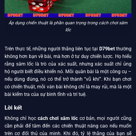
Áp dụng chiến thuật là phần quan trọng trong cách chơi sâm
lốc
Trên thực tế, những người thắng liên tục tại
D79bet
thường
không hơn bạn về bài, mà hơn ở tư duy chiến lược. Họ hiểu
rằng sâm lốc là trò của xác suất, nhưng xác suất chỉ ủng
hộ người biết điều khiển nó. Mỗi quân bài là một công cụ –
nếu dùng đúng, nó có thể trở thành “vũ khí”. Khi bạn chơi
có chiến thuật, mỗi ván bài không chỉ là may rủi, mà là một
bài kiểm tra của sự bình tĩnh và trí tuệ.
Lời kết
Không chỉ học
cách chơi sâm lốc
cơ bản, mọi người cũng
cần phải để tâm đến các chiến thuật nâng cao nếu muốn
trên cơ đối thủ của mình. Khi đó, tỷ lệ thắng của bạn sẽ