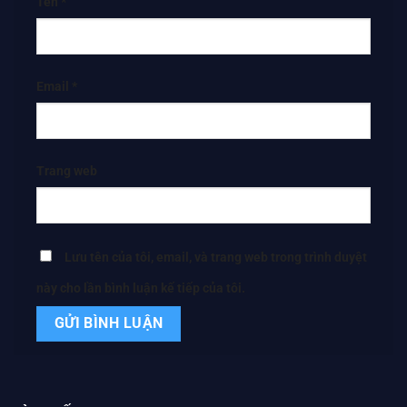
Tên
*
Email
*
Trang web
Lưu tên của tôi, email, và trang web trong trình duyệt
này cho lần bình luận kế tiếp của tôi.