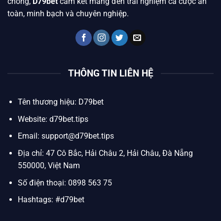
chóng,
D79bet
cam kết mang đến trải nghiệm cá cược an
toàn, minh bạch và chuyên nghiệp.
THÔNG TIN LIÊN HỆ
Tên thương hiệu: D79bet
Website: d79bet.tips
Email:
support@d79bet.tips
Địa chỉ: 47 Cô Bắc, Hải Châu 2, Hải Châu, Đà Nẵng
550000, Việt Nam
Số điện thoại: 0898 563 75
Hashtags: #d79bet