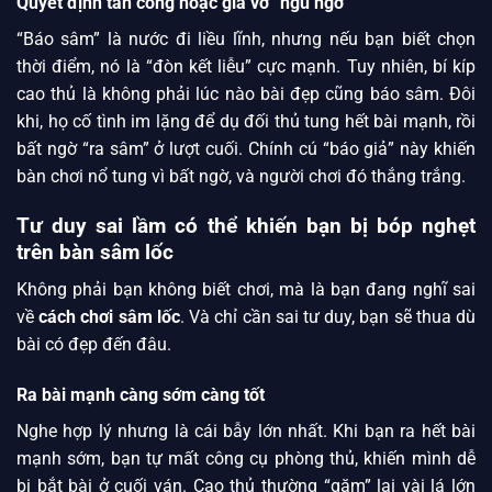
Quyết định tấn công hoặc giả vờ “ngu ngơ”
“Báo sâm” là nước đi liều lĩnh, nhưng nếu bạn biết chọn
thời điểm, nó là “đòn kết liễu” cực mạnh. Tuy nhiên, bí kíp
cao thủ là không phải lúc nào bài đẹp cũng báo sâm. Đôi
khi, họ cố tình im lặng để dụ đối thủ tung hết bài mạnh, rồi
bất ngờ “ra sâm” ở lượt cuối. Chính cú “báo giả” này khiến
bàn chơi nổ tung vì bất ngờ, và người chơi đó thắng trắng.
Tư duy sai lầm có thể khiến bạn bị bóp nghẹt
trên bàn sâm lốc
Không phải bạn không biết chơi, mà là bạn đang nghĩ sai
về
cách chơi sâm lốc
. Và chỉ cần sai tư duy, bạn sẽ thua dù
bài có đẹp đến đâu.
Ra bài mạnh càng sớm càng tốt
Nghe hợp lý nhưng là cái bẫy lớn nhất. Khi bạn ra hết bài
mạnh sớm, bạn tự mất công cụ phòng thủ, khiến mình dễ
bị bắt bài ở cuối ván. Cao thủ thường “găm” lại vài lá lớn