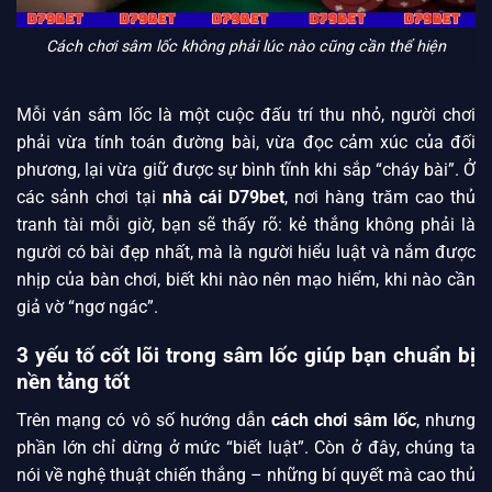
Cách chơi sâm lốc không phải lúc nào cũng cần thể hiện
Mỗi ván sâm lốc là một cuộc đấu trí thu nhỏ, người chơi
phải vừa tính toán đường bài, vừa đọc cảm xúc của đối
phương, lại vừa giữ được sự bình tĩnh khi sắp “cháy bài”. Ở
các sảnh chơi tại
nhà cái D79bet
, nơi hàng trăm cao thủ
tranh tài mỗi giờ, bạn sẽ thấy rõ: kẻ thắng không phải là
người có bài đẹp nhất, mà là người hiểu luật và nắm được
nhịp của bàn chơi, biết khi nào nên mạo hiểm, khi nào cần
giả vờ “ngơ ngác”.
3 yếu tố cốt lõi trong sâm lốc giúp bạn chuẩn bị
nền tảng tốt
Trên mạng có vô số hướng dẫn
cách chơi sâm lốc
, nhưng
phần lớn chỉ dừng ở mức “biết luật”. Còn ở đây, chúng ta
nói về nghệ thuật chiến thắng – những bí quyết mà cao thủ